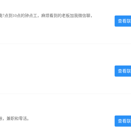
7点到10点的钟点工，麻烦看到的老板加我微信聊，
查看联
查看联
除，兼职和零活。
查看联