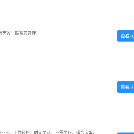
遇面议。联系郭经理
查看联
查看联
000+，工作轻松，时间灵活，不需坐班，适合宝妈、