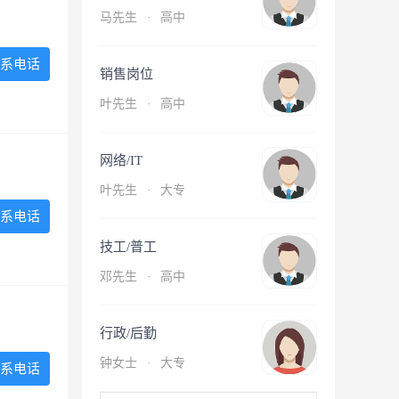
马先生
·
高中
系电话
销售岗位
叶先生
·
高中
网络/IT
叶先生
·
大专
系电话
技工/普工
邓先生
·
高中
行政/后勤
钟女士
·
大专
系电话