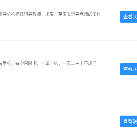
辅导机构担任辅导教师，求周一至周五辅导老师的工作
查看联
有手机，有空闲时间，一单一结，一天二三十不成问
查看联
查看联